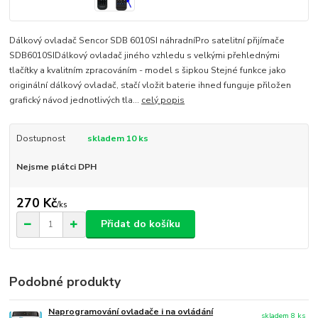
Dálkový ovladač Sencor SDB 6010SI náhradníPro satelitní přijímače
SDB6010SIDálkový ovladač jiného vzhledu s velkými přehlednými
tlačítky a kvalitním zpracováním - model s šipkou Stejné funkce jako
originální dálkový ovladač, stačí vložit baterie ihned funguje přiložen
grafický návod jednotlivých tla...
celý popis
Dostupnost
skladem 10 ks
Nejsme plátci DPH
270 Kč
/
ks
Přidat do košíku
Podobné produkty
Naprogramování ovladače i na ovládání
skladem 8 ks