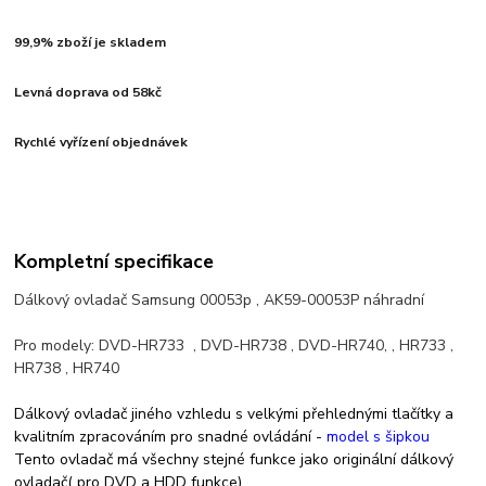
99,9% zboží je skladem
Levná doprava od 58kč
Rychlé vyřízení objednávek
Kompletní specifikace
Dálkový ovladač Samsung 00053p , AK59-00053P náhradní
Pro modely: DVD-HR733 , DVD-HR738 , DVD-HR740, , HR733 ,
HR738 , HR740
Dálkový ovladač jiného vzhledu s velkými přehlednými tlačítky a
kvalitním zpracováním pro snadné ovládání -
model s šipkou
Tento ovladač má všechny stejné funkce jako originální dálkový
ovladač( pro DVD a HDD funkce)