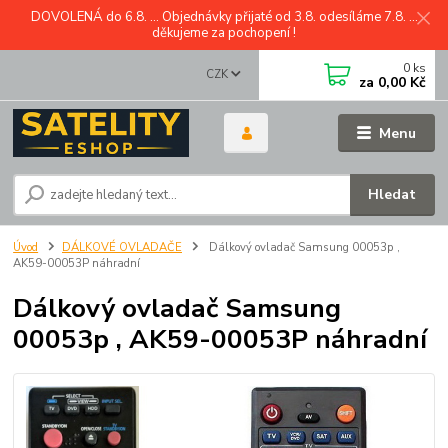
DOVOLENÁ do 6.8. ... Objednávky přijaté od 3.8. odesíláme 7.8. ...
děkujeme za pochopení !
0
ks
CZK
za
0,00 Kč
Menu
Hledat
Úvod
DÁLKOVÉ OVLADAČE
Dálkový ovladač Samsung 00053p ,
AK59-00053P náhradní
Dálkový ovladač Samsung
00053p , AK59-00053P náhradní