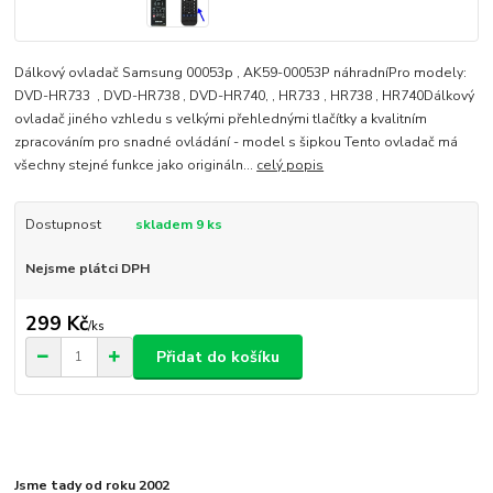
Dálkový ovladač Samsung 00053p , AK59-00053P náhradníPro modely:
DVD-HR733 , DVD-HR738 , DVD-HR740, , HR733 , HR738 , HR740Dálkový
ovladač jiného vzhledu s velkými přehlednými tlačítky a kvalitním
zpracováním pro snadné ovládání - model s šipkou Tento ovladač má
všechny stejné funkce jako origináln...
celý popis
Dostupnost
skladem 9 ks
Nejsme plátci DPH
299 Kč
/
ks
Přidat do košíku
Jsme tady od roku 2002