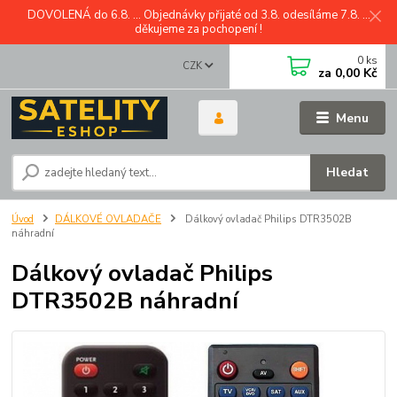
DOVOLENÁ do 6.8. ... Objednávky přijaté od 3.8. odesíláme 7.8. ...
děkujeme za pochopení !
0
ks
CZK
za
0,00 Kč
Menu
Hledat
Úvod
DÁLKOVÉ OVLADAČE
Dálkový ovladač Philips DTR3502B
náhradní
Dálkový ovladač Philips
DTR3502B náhradní