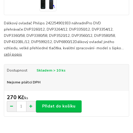
Dálkový ovladač Philips 242254901933 náhradníPro DVD
přehrávače:DVP3260/12, DVP3264/12, DVP3350/12, DVP3354/12,
DVP3360/58, DVP3380/58, DVP3520/12, DVP3560/12, DVP3580/58,
DVP4320BL/12, DVP5992/12, DVP6800/12Dálkový ovladač jiného
vzhledu, velké přehledné tlačítka, kvalitní zpracování- model s šipko...
celý popis
Dostupnost
Skladem > 10 ks
Nejsme plátci DPH
270 Kč
/
ks
Přidat do košíku