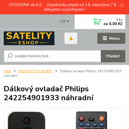
DOVOLENÁ do 6.8. ... Objednávky přijaté od 3.8. odesíláme 7.8. ...
děkujeme za pochopení !
0
ks
CZK
za
0,00 Kč
Menu
Hledat
Úvod
DÁLKOVÉ OVLADAČE
Dálkový ovladač Philips 242254901933
náhradní
Dálkový ovladač Philips
242254901933 náhradní