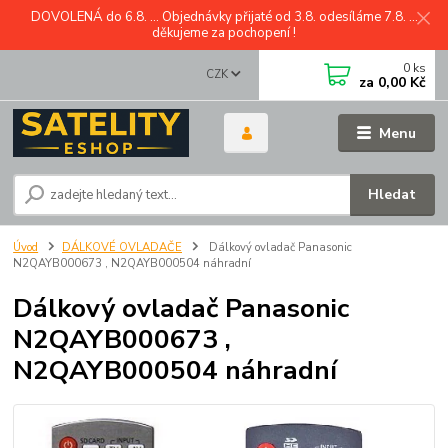
DOVOLENÁ do 6.8. ... Objednávky přijaté od 3.8. odesíláme 7.8. ...
děkujeme za pochopení !
0
ks
CZK
za
0,00 Kč
Menu
Hledat
Úvod
DÁLKOVÉ OVLADAČE
Dálkový ovladač Panasonic
N2QAYB000673 , N2QAYB000504 náhradní
Dálkový ovladač Panasonic
N2QAYB000673 ,
N2QAYB000504 náhradní