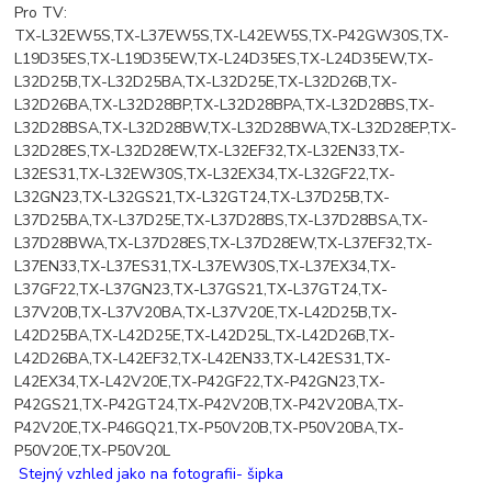
Pro TV:
TX-L32EW5S,TX-L37EW5S,TX-L42EW5S,TX-P42GW30S,TX-
L19D35ES,TX-L19D35EW,TX-L24D35ES,TX-L24D35EW,TX-
L32D25B,TX-L32D25BA,TX-L32D25E,TX-L32D26B,TX-
L32D26BA,TX-L32D28BP,TX-L32D28BPA,TX-L32D28BS,TX-
L32D28BSA,TX-L32D28BW,TX-L32D28BWA,TX-L32D28EP,TX-
L32D28ES,TX-L32D28EW,TX-L32EF32,TX-L32EN33,TX-
L32ES31,TX-L32EW30S,TX-L32EX34,TX-L32GF22,TX-
L32GN23,TX-L32GS21,TX-L32GT24,TX-L37D25B,TX-
L37D25BA,TX-L37D25E,TX-L37D28BS,TX-L37D28BSA,TX-
L37D28BWA,TX-L37D28ES,TX-L37D28EW,TX-L37EF32,TX-
L37EN33,TX-L37ES31,TX-L37EW30S,TX-L37EX34,TX-
L37GF22,TX-L37GN23,TX-L37GS21,TX-L37GT24,TX-
L37V20B,TX-L37V20BA,TX-L37V20E,TX-L42D25B,TX-
L42D25BA,TX-L42D25E,TX-L42D25L,TX-L42D26B,TX-
L42D26BA,TX-L42EF32,TX-L42EN33,TX-L42ES31,TX-
L42EX34,TX-L42V20E,TX-P42GF22,TX-P42GN23,TX-
P42GS21,TX-P42GT24,TX-P42V20B,TX-P42V20BA,TX-
P42V20E,TX-P46GQ21,TX-P50V20B,TX-P50V20BA,TX-
P50V20E,TX-P50V20L
Stejný vzhled jako na fotografii- šipka