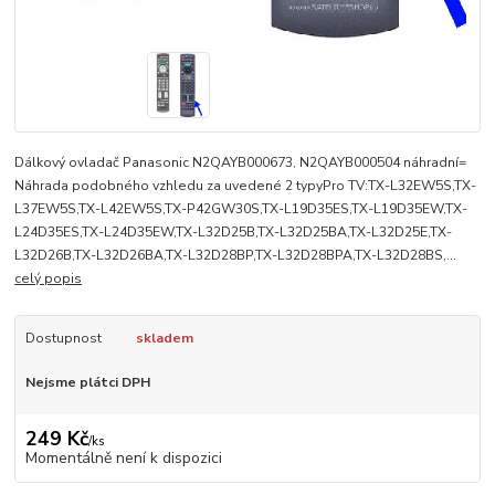
Dálkový ovladač Panasonic N2QAYB000673, N2QAYB000504 náhradní=
Náhrada podobného vzhledu za uvedené 2 typyPro TV:TX-L32EW5S,TX-
L37EW5S,TX-L42EW5S,TX-P42GW30S,TX-L19D35ES,TX-L19D35EW,TX-
L24D35ES,TX-L24D35EW,TX-L32D25B,TX-L32D25BA,TX-L32D25E,TX-
L32D26B,TX-L32D26BA,TX-L32D28BP,TX-L32D28BPA,TX-L32D28BS,...
celý popis
Dostupnost
skladem
Nejsme plátci DPH
249 Kč
/
ks
Momentálně není k dispozici