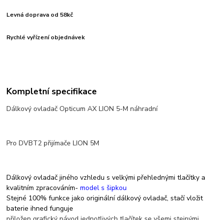
Levná doprava od 58kč
Rychlé vyřízení objednávek
Kompletní specifikace
Dálkový ovladač Opticum AX LION 5-M náhradní
Pro DVBT2 přijímače LION 5M
Dálkový ovladač jiného vzhledu s velkými přehlednými tlačítky a
kvalitním zpracováním-
model s šipkou
Stejné 100% funkce jako originální dálkový ovladač, stačí vložit
baterie ihned funguje
přiložen grafický návod jednotlivých tlačítek se všemi stejnými