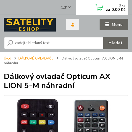
0
ks
CZK
za
0,00 Kč
Menu
Hledat
Úvod
DÁLKOVÉ OVLADAČE
Dálkový ovladač Opticum AX LION 5-M
náhradní
Dálkový ovladač Opticum AX
LION 5-M náhradní