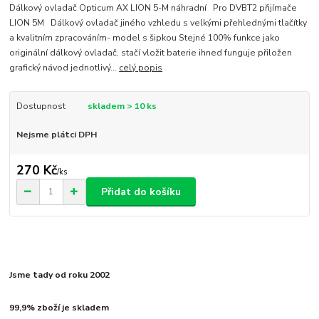
Dálkový ovladač Opticum AX LION 5-M náhradní Pro DVBT2 přijímače
LION 5M Dálkový ovladač jiného vzhledu s velkými přehlednými tlačítky
a kvalitním zpracováním- model s šipkou Stejné 100% funkce jako
originální dálkový ovladač, stačí vložit baterie ihned funguje přiložen
grafický návod jednotlivý...
celý popis
Dostupnost
skladem > 10 ks
Nejsme plátci DPH
270 Kč
/
ks
Přidat do košíku
Jsme tady od roku 2002
99,9% zboží je skladem