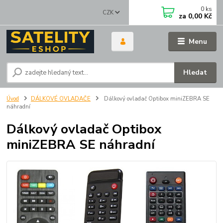
0
ks
CZK
za
0,00 Kč
Menu
Hledat
Úvod
DÁLKOVÉ OVLADAČE
Dálkový ovladač Optibox miniZEBRA SE
náhradní
Dálkový ovladač Optibox
miniZEBRA SE náhradní