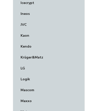
Icecrypt
Ineos
JVC
Kaon
Kendo
Krüger&Matz
LG
Logik
Mascom
Maxxo