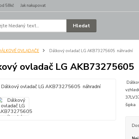
od 58kč
Jak nakupovat
Hledat
DÁLKOVÉ OVLADAČE
Dálkový ovladač LG AKB73275605 náhradní
ový ovladač LG AKB73275605 
Dálko
vzhled
37LV37
šipk
Dos
Nej