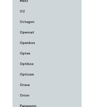
Metz
O2
Octagon
Opensat
Openbox
Optex
Optibox
Opticum
Orava
Orion
Panasonic