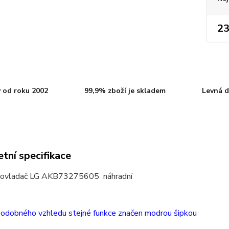
23
 od roku 2002
99,9% zboží je skladem
Levná d
tní specifikace
 ovladač LG AKB73275605 náhradní
podobného vzhledu stejné funkce značen modrou šipkou