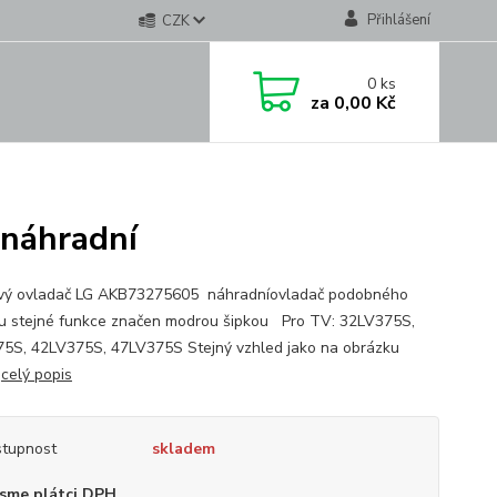
Přihlášení
CZK
0
ks
za
0,00 Kč
náhradní
vý ovladač LG AKB73275605 náhradníovladač podobného
u stejné funkce značen modrou šipkou Pro TV: 32LV375S,
5S, 42LV375S, 47LV375S Stejný vzhled jako na obrázku
a
celý popis
tupnost
skladem
sme plátci DPH