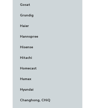
Gosat
Grundig
Haier
Hannspree
Hisense
Hitachi
Homecast
Humax
Hyundai
Changhong, CHiQ