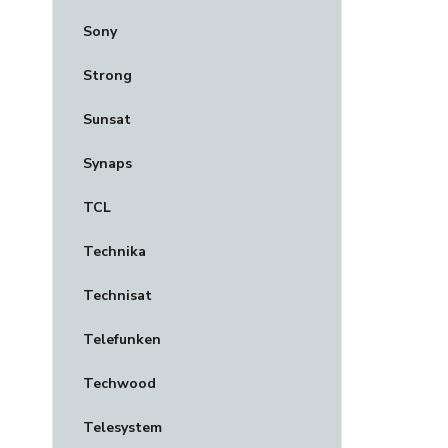
Sony
Strong
Sunsat
Synaps
TCL
Technika
Technisat
Telefunken
Techwood
Telesystem