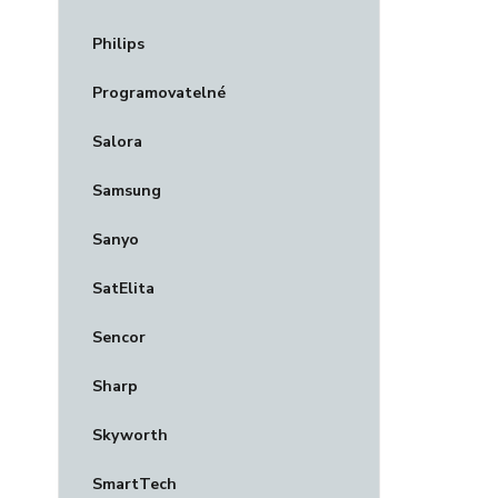
Philips
Programovatelné
Salora
Samsung
Sanyo
SatElita
Sencor
Sharp
Skyworth
SmartTech