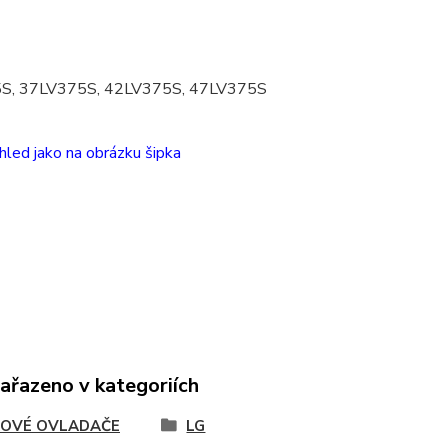
S, 37LV375S, 42LV375S, 47LV375S
hled jako na obrázku šipka
zařazeno v kategoriích
OVÉ OVLADAČE
LG