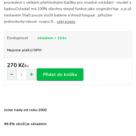
provedení s velkými přehlednými tlačítky pro snadné ovládání - model s
šipkouOvladač má 100% všechny stejné funkce jako originální typ a je již
nastavem Stačí pouze vložit baterie a ihned funguje , přiložen
jednoduchý návod- rozpis tl...
celý popis
Dostupnost
skladem > 10 ks
Nejsme plátci DPH
270 Kč
/
ks
Přidat do košíku
Jsme tady od roku 2002
99,9% zboží je skladem