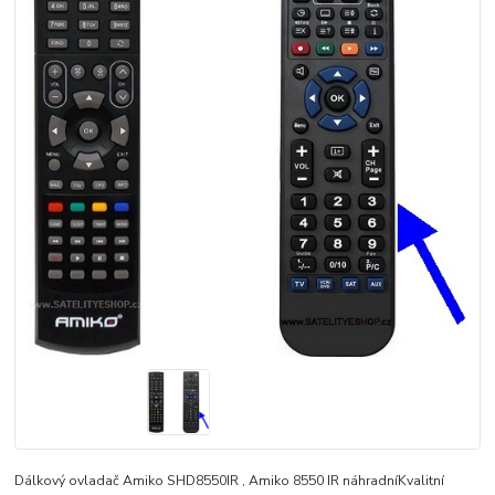
Dálkový ovladač Amiko SHD8550IR , Amiko 8550 IR náhradníKvalitní