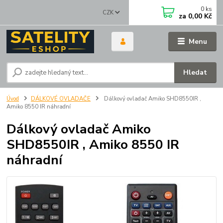
0
ks
CZK
za
0,00 Kč
Menu
Hledat
Úvod
DÁLKOVÉ OVLADAČE
Dálkový ovladač Amiko SHD8550IR ,
Amiko 8550 IR náhradní
Dálkový ovladač Amiko
SHD8550IR , Amiko 8550 IR
náhradní