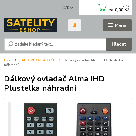
0
ks
CZK
za
0,00 Kč
Menu
Hledat
Úvod
DÁLKOVÉ OVLADAČE
Dálkový ovladač Alma iHD Plustelka
náhradní
Dálkový ovladač Alma iHD
Plustelka náhradní