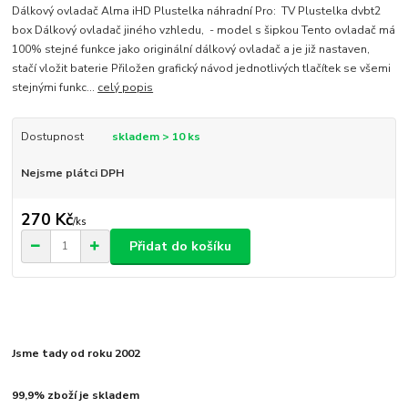
Dálkový ovladač Alma iHD Plustelka náhradní Pro: TV Plustelka dvbt2
box Dálkový ovladač jiného vzhledu, - model s šipkou Tento ovladač má
100% stejné funkce jako originální dálkový ovladač a je již nastaven,
stačí vložit baterie Přiložen grafický návod jednotlivých tlačítek se všemi
stejnými funkc...
celý popis
Dostupnost
skladem > 10 ks
Nejsme plátci DPH
270 Kč
/
ks
Přidat do košíku
Jsme tady od roku 2002
99,9% zboží je skladem